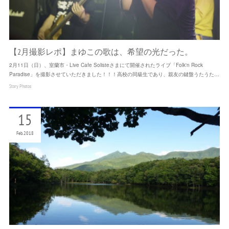
【2月撮影レポ】まゆこの歌は、希望の光だった。
2月11日（日）、室蘭市・Live Cafe Solisteさまにて開催されたライブ「Folk'n Rock
Paradise」を撮影させていただきました！！！高校の同級生であり、親友の鍵盤うたうた…
Story Photos
15
Feb
2018