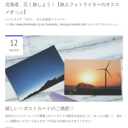
北海道、広く旅しよう！【旅人フォトライターのオスス
メきっぷ】
☆バニラエア「ひがし・きた北海道フリーパス」
☆ http://www.jrhokkaido.co.jp//hokkaido_freepass/vanilla.html ☆ピーチアビエーション…
12
Feb
2018
嬉しい！ポストカードのご感想♡
先日からウェブショップで著書とポストカードの販売を始めました。めっちゃ嬉しく、温か
いご感想をいただいております♡今日はその紹介をさせてください。
webshop