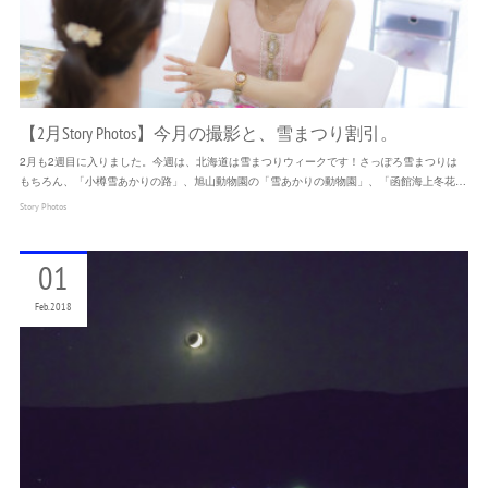
【2月Story Photos】今月の撮影と、雪まつり割引。
2月も2週目に入りました。今週は、北海道は雪まつりウィークです！さっぽろ雪まつりは
もちろん、「小樽雪あかりの路」、旭山動物園の「雪あかりの動物園」、「函館海上冬花…
Story Photos
01
Feb
2018