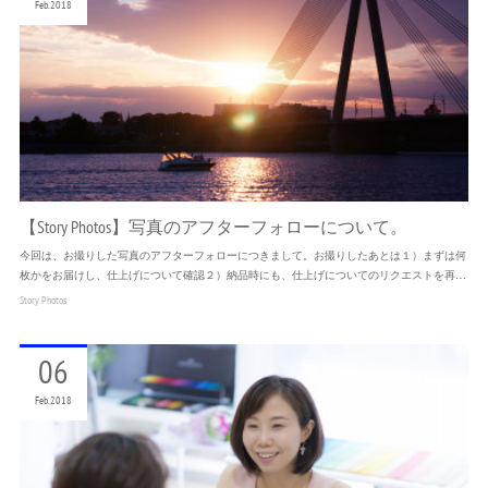
Feb
2018
【Story Photos】写真のアフターフォローについて。
今回は、お撮りした写真のアフターフォローにつきまして。お撮りしたあとは１）まずは何
枚かをお届けし、仕上げについて確認２）納品時にも、仕上げについてのリクエストを再…
Story Photos
06
Feb
2018