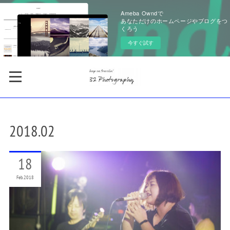
Ameba Owndで
あなただけのホームページやブログをつ
くろう
今すぐ試す
2018
.
02
18
Feb
2018