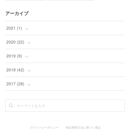
アーカイブ
2021
(
1
)
(
1
)
2020
(
22
)
(
1
)
2019
(
9
)
(
1
)
(
3
)
2018
(
42
)
(
3
)
(
2
)
(
1
)
2017
(
28
)
(
2
)
(
4
)
(
1
)
(
3
)
(
4
)
(
3
)
(
2
)
(
6
)
(
7
)
(
2
)
プライバシーポリシー
特定商取引法に基づく表記