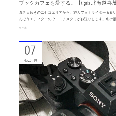
ブックカフェを愛する。【tigris 北海道喜
真冬日続きのニセコエリアから、旅人フォトライター＆食
んぼうエディターのウエミチメグミがお送りします。冬の
旅と本
07
Nov
2019